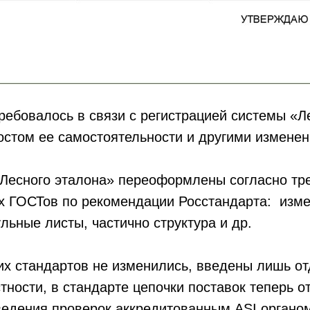
ебовалось в связи с регистрацией системы «Л
остом ее самостоятельности и другими измене
«Лесного эталона» переоформлены согласно тр
х ГОСТов по рекомендации Росстандарта: изм
ульные листы, частично структура и др.
их стандартов не изменились, введены лишь о
стности, в стандарте цепочки поставок теперь о
ведения проверок аккредитованным ASI органо