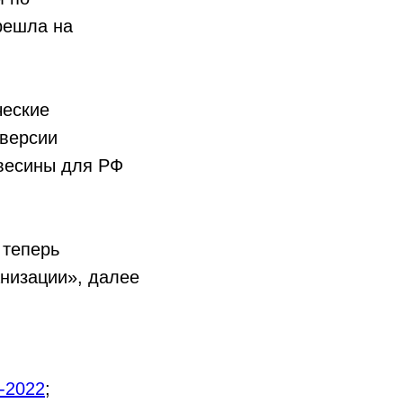
решла на
ческие
 версии
весины для РФ
 теперь
анизации», далее
-2022
;