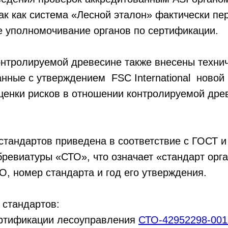
ак как система «Лесной эталон» фактически пе
е уполномочивание органов по сертификации.
онтролируемой древесине также внесены техни
анные с утверждением FSC International новой
ценки рисков в отношении контролируемой дре
стандартов приведена в соответствие с ГОСТ и
бревиатуры «СТО», что означает «стандарт орг
, номер стандарта и год его утверждения.
 стандартов:
ертификации лесоуправления
СТО-42952298-001