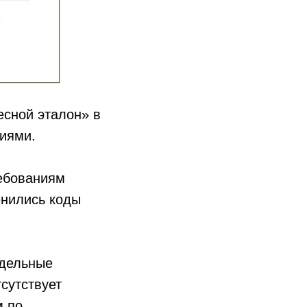
есной эталон» в
ниями.
ебованиям
енились коды
тдельные
тсутствует
м по