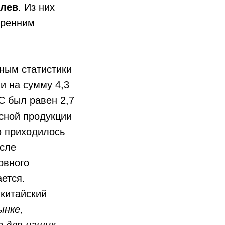
лев
. Из них
тренним
нным статистики
и на сумму 4,3
С был равен 2,7
сной продукции
ю приходилось
осле
овного
ется.
 китайский
ынке,
а для наших