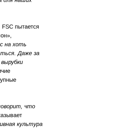
 FSC пытается
он»,
с на хоть
ться. Даже за
 вырубки
ичие
рупные
говорит, что
казывает
ивная культура