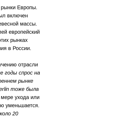
 рынки Европы.
был включен
евесной массы.
лей европейский
этих рынках
ия в России.
учению отрасли
е годы спрос на
реннем рынке
erlin тоже была
 мере ухода или
ию уменьшается.
коло 20