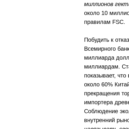
миллионов гект
около 10 миллио
правилам FSC.
Побудить к отка
Всемирного банк
миллиарда долла
миллиардам. Ста
показывает, что
около 60% Кита
прекращения тор
импортера древе
Соблюдение экол
внутренний рын
навязывать свои