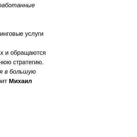
аработанные
тинговые услуги
ах и обращаются
нюю стратегию.
я в большую
рит
Михаил