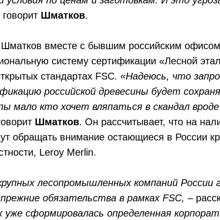
 говорит
Шматков
.
 Шматков вместе с бывшим российским офисом
циональную систему сертификации «Лесной этал
открытых стандартах FSC.
«Надеюсь, что запро
фикацию российской древесины будет сохраня
пы мало кто хочет вляпаться в скандал вроде
говорит
Шматков
. Он рассчитывает, что на нал
дут обращать внимание остающиеся в России к
тности, Leroy Merlin.
рупных лесопромышленных компаний России 
 прежние обязательства в рамках FSС,
– расс
х уже сформировалась определенная корпорат