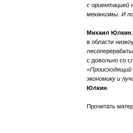
с ориентацией 
механизмы. И п
Михаил Юлкин
в области низко
лесоперерабаты
с довольно со с
«Происходящий 
экономику и лу
Юлкин
.
Прочитать мате