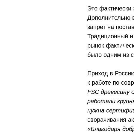
Это фактически 
Дополнительно в
запрет на поста
Традиционный и
рынок фактическ
было одним из с
Приход в Росси
к работе по со
FSC древесину 
работали крупны
нужна сертифиц
сворачивания ак
«Благодаря доб