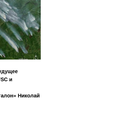
будущее
FSC и
талон» Николай