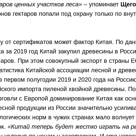
аров ценных участков леса»
– упоминает
Щего
нов гектаров попали под охрану только по вну
зу от сертификатов может фактор Китая. По да
а за 2019 год Китай закупил древесины в Росси
ров. При этом совокупный экспорт в страны Е
тистика Китайской ассоциации лесной и древе
 в первом полугодии 2019 и 2020 года на Росси
йского импорта пиленой хвойной древесины. П
говли с Европой доминирование Китая как осн
сной продукции из России значительно усилива
огических норм в чужих странах мало волнует
ок.
«Китай теперь будет жестко играть на р
 условия по ценам и заготовкам. И это угроз