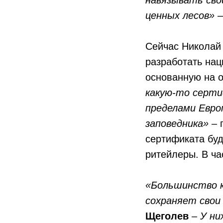
ценных лесов»
–
Сейчас Николай
разработать на
основанную на 
какую-то серти
пределами Евро
заповедника»
– 
сертификата бу
ритейлеры. В час
«Большинство к
сохраняет свои
Щеголев
–
У ни