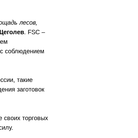
ощадь лесов,
Щеголев
. FSC –
тем
 с соблюдением
ссии, такие
дения заготовок
е своих торговых
силу.