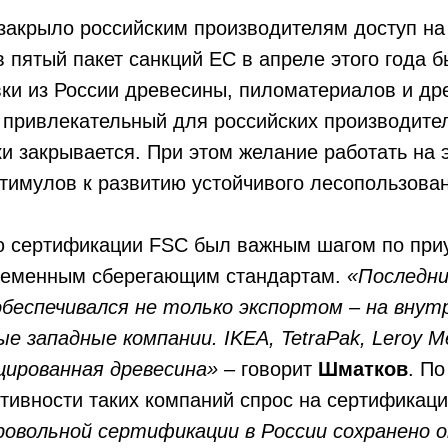
закрыло российским производителям доступ на
 пятый пакет санкций ЕС в апреле этого года 
вки из России древесины, пиломатериалов и др
 привлекательный для российских производите
и закрывается. При этом желание работать на 
тимулов к развитию устойчивого лесопользован
ю сертификации FSC был важным шагом по при
временным сберегающим стандартам.
«Последни
обеспечивался не только экспортом – на внут
е западные компании. IKEA, TetraPak, Leroy M
ированная древесина»
– говорит
Шматков
. По
тивности таких компаний спрос на сертификац
ровольной сертификации в России сохранено о