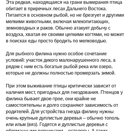
Эта редкая, находящаяся на грани вымирания птица
обитает в приречных лесах Дальнего Востока.
Питается в основном рыбой, но не брезгует и другими
мелкими животными, включая млекопитающих,
земноводных и раков. Обычно атакует добычу с
воздуха, хватая ее своими цепкими когтями, но может
в поисках еды просто бродить по мелководью.
Для рыбного филина нужно особое сочетание
условий: участок дикого малонарушенного леса, а
рядом с ним есть богатые рыбой река или озеро,
которые не должны полностью промерзать зимой.
При этом выживание птицы критически зависит от
наличия мест, пригодных для гнездования. Птенцов у
филина бывает двое-трое, они крайне не
самостоятельны и долго сохраняют зависимость от
родителей. Для устройства гнезда филину нужны
очень крупные дуплистые деревья – обычно тополь
или ильм (вяз). Годятся и дуплистые деревья с
обломанными вершинами – остолопы. А таких