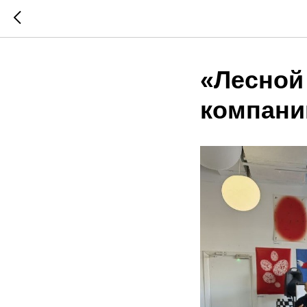
«Лесной
компан