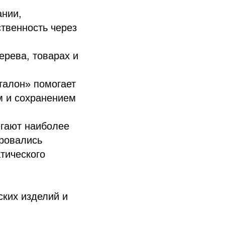
ании,
твенность через
ерева, товарах и
талон» помогает
м и сохранением
егают наиболее
ровались
тического
ских изделий и