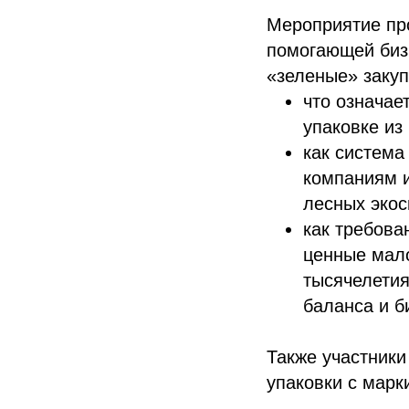
Мероприятие пр
помогающей бизн
«зеленые» закуп
что означае
упаковке из
как система
компаниям 
лесных экос
как требова
ценные мал
тысячелетия
баланса и б
Также участники
упаковки с марк