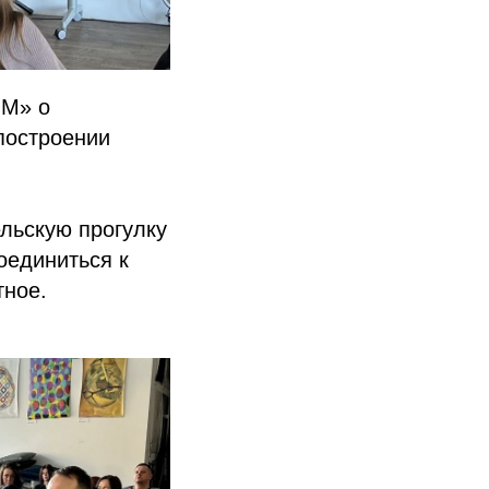
ОМ» о
построении
льскую прогулку
оединиться к
тное.