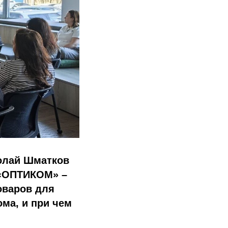
колай Шматков
 «ОПТИКОМ» –
оваров для
ома, и при чем