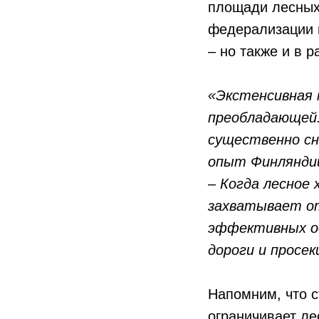
площади лесных
федерализации п
– но также и в 
«Экстенсивная 
преобладающей.
существенно сн
опыт Финляндии
–
Когда лесное
захватывает от
эффективных ос
дороги и просе
Напомним, что 
ограничивает л