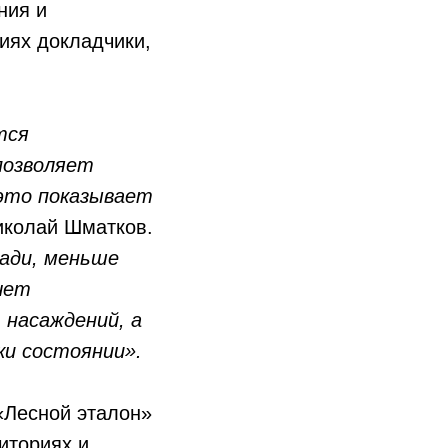
ния и
иях докладчики,
тся
позволяет
 это показывает
Николай Шматков.
ади, меньше
чет
насаждений, а
ки состоянии».
«Лесной эталон»
иториях и