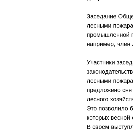
Заседание Обще
лесными пожарам
промышленной па
например, член 
Участники засе
законодательст
лесными пожарам
предложено сня
лесного хозяйст
Это позволило б
которых весной 
В своем выступ