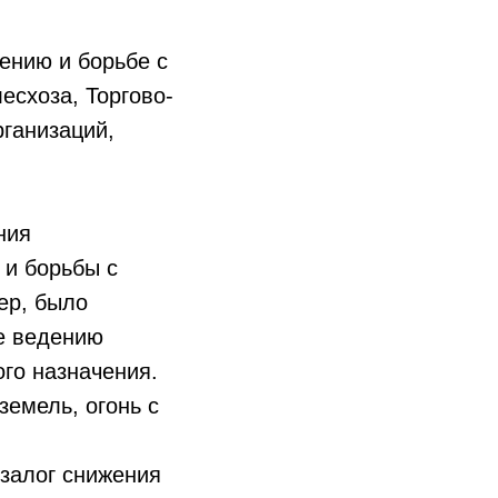
ению и борьбе с
есхоза, Торгово-
ганизаций,
ния
 и борьбы с
ер, было
е ведению
го назначения.
емель, огонь с
залог снижения