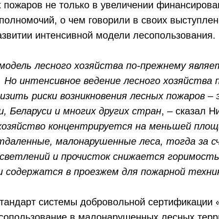
 пожаров не только в увеличении финансирова
олномочий, о чем говорили в своих выступлен
развитии интенсивной модели лесопользования.
модель лесного хозяйства по-прежнему являе
 Но интенсивное ведение лесного хозяйства 
изить риски возникновения лесных пожаров –
, Беларуси и многих других стран
, – сказал 
 хозяйство концентрируется на меньшей площ
даленные, малонарушенные леса, тогда за с
ветлений и прочисток снижается горимость 
ки содержатся в проезжем для пожарной техни
стандарт системы добровольной сертификации 
есопользование в малонарушенных лесных терр