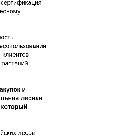
 сертификация
Лесному
ность
лесопользования
и клиентов
 растений,
акупок и
ольная лесная
, который
g
ийских лесов