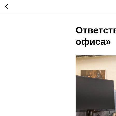
Ответст
офиса»