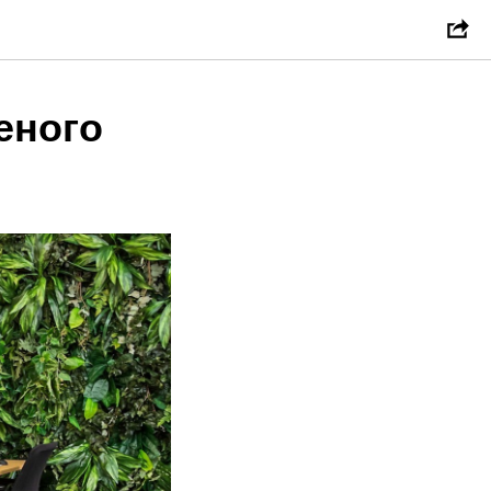
еного