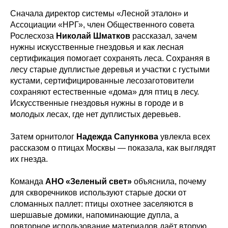
Сначала директор системы «Лесной эталон» и
Ассоциации «НРГ», член Общественного совета
Рослесхоза
Николай Шматков
рассказал, зачем
нужны искусственные гнездовья и как лесная
сертификация помогает сохранять леса. Сохраняя в
лесу старые дуплистые деревья и участки с густыми
кустами, сертифицированные лесозаготовители
сохраняют естественные «дома» для птиц в лесу.
Искусственные гнездовья нужны в городе и в
молодых лесах, где нет дуплистых деревьев.
Затем орнитолог
Надежда Сапункова
увлекла всех
рассказом о птицах Москвы — показала, как выглядят
их гнезда.
Команда
АНО «Зеленый свет»
объяснила, почему
для скворечников используют старые доски от
сломанных паллет: птицы охотнее заселяются в
шершавые домики, напоминающие дупла, а
повторное использование материалов даёт вторую