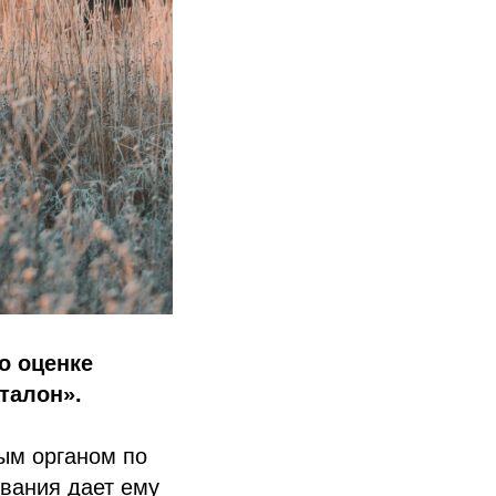
о оценке
талон».
ым органом по
вания дает ему