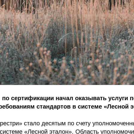
 по сертификации начал оказывать услуги п
ребованиям стандартов в системе «Лесной э
естри» стало десятым по счету уполномоченн
системе «Лесной эталон». Область уполномочи