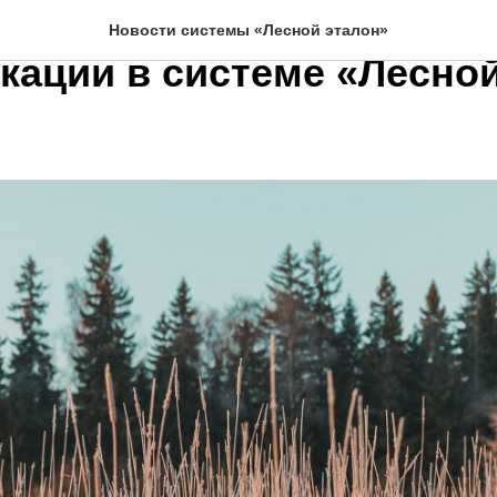
Форестри» – новый орган
Новости системы «Лесной эталон»
кации в системе «Лесно