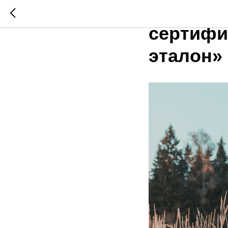
«Смарт 
сертифи
эталон»