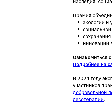
наследия, соци
Премия объедин
экологии и 
социальной
сохранения 
инноваций в
Ознакомиться с
Подробнее на с
В 2024 году эк
участников пре
добровольной л
лесотерапии
.