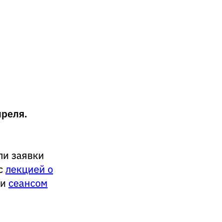
преля.
ли заявки
 с
лекцией о
и
сеансом