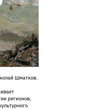
иколай Шматков.
живает
тие регионов,
культурного