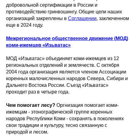
добровольной сертификации в России и
противодействию гринвошингу. Общие цели наших
организаций закреплены в
Соглашении
, заключенном
еще в 2024 году.
Межрегиональное общественное движение (МОД)
коми-ижемцев «Изьватас»
МОД «Изьватас» объединяет коми-ижемцев из 12
региональных отделений и землячеств. С октября
2004 года организация является членом Ассоциации
коренных малочисленных народов Севера, Сибири и
Дальнего Востока России. Съезд «Изьватас»
проходит раз в четыре года.
Чем помогает лесу?
Оргнизация помогает коми-
ижемцам - этонографической группе коренных
народов Республики Коми - сохранять в поколениях
свои традиции и культуру, тесно связанную с
природой и лесом.